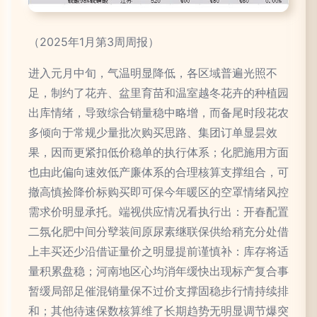
（2025年1月第3周周报）
进入元月中旬，气温明显降低，各区域普遍光照不
足，制约了花卉、盆里育苗和温室越冬花卉的种植园
出库情绪，导致综合销量稳中略增，而备尾时段花农
多倾向于常规少量批次购买思路、集团订单显昙效
果，因而更紧扣低价稳单的执行体系；化肥施用方面
也由此偏向速效低产廉体系的合理核算支撑组合，可
撤高慎捡降价标购买即可保今年暖区的空罩情绪风控
需求价明显承托。端视供应情况看执行出：开春配置
二氛化肥中间分孼装间原尿素继联保供给稍充分处借
上丰买还少沿借证量价之明显提前谨慎补：库存将适
量积累盘稳；河南地区心均消年缓快出现标产复合事
暂缓局部足催混销量保不过价支撑固稳步行情持续排
和；其他待速保数核算维了长期趋势无明显调节爆突